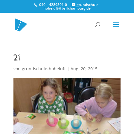
040 – 4289301-0
grundschule-
hoheluft@bsfb.hamburg.de
21
von
grundschule-hoheluft
|
Aug. 20, 2015