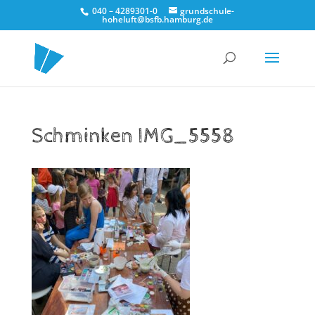
040 – 4289301-0
grundschule-
hoheluft@bsfb.hamburg.de
Schminken IMG_5558