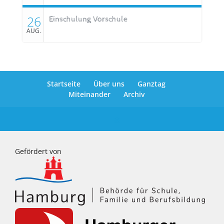
26
Einschulung Vorschule
AUG.
Startseite
Über uns
Ganztag
Miteinander
Archiv
Gefördert von