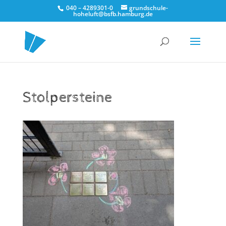
040 – 4289301-0
grundschule-
hoheluft@bsfb.hamburg.de
Stolpersteine