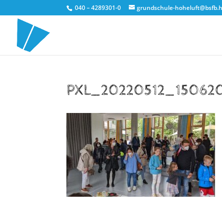
040 – 4289301-0
grundschule-hoheluft@bsfb.
PXL_20220512_15062