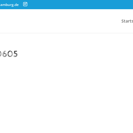
hamburg.de
Start
0605