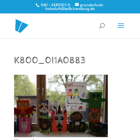
040 – 4289301-0
grundschule-
hoheluft@bsfb.hamburg.de
K800_0I1A0883