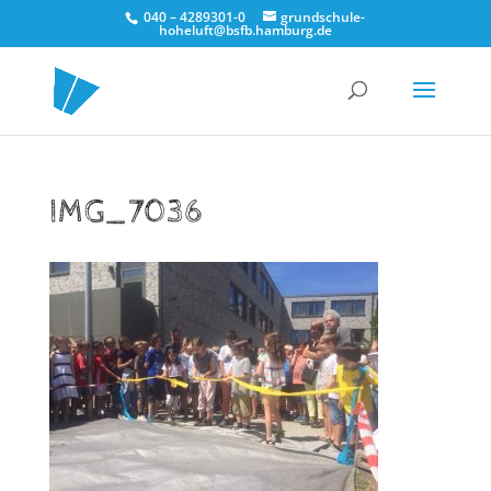
040 – 4289301-0
grundschule-
hoheluft@bsfb.hamburg.de
IMG_7036