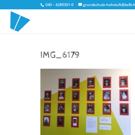
040 – 4289301-0
grundschule-hoheluft@bsfb.
IMG_6179