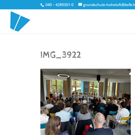
040 – 4289301-0
grundschule-hoheluft@bsfb.
IMG_3922