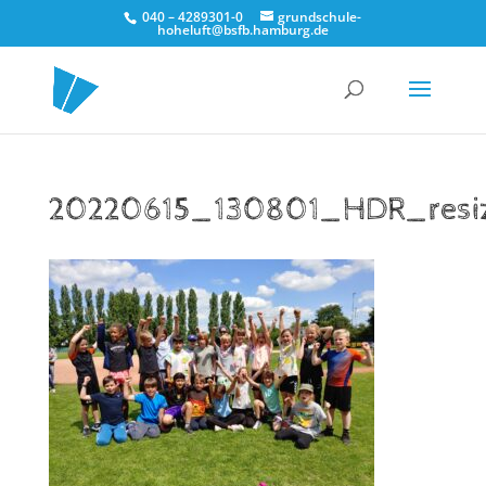
040 – 4289301-0
grundschule-
hoheluft@bsfb.hamburg.de
20220615_130801_HDR_resi