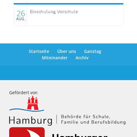
26
Einschulung Vorschule
AUG.
Startseite
Über uns
Ganztag
Miteinander
Archiv
Gefördert von