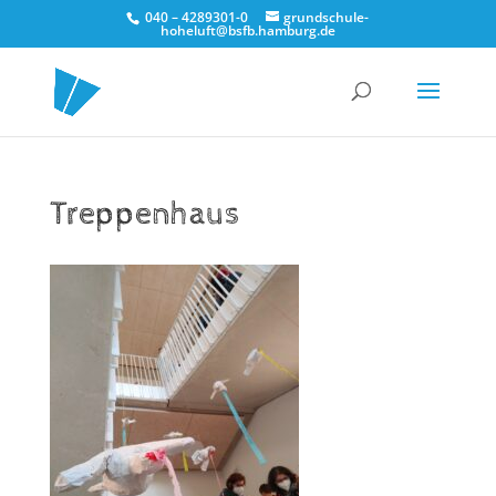
040 – 4289301-0
grundschule-
hoheluft@bsfb.hamburg.de
Treppenhaus